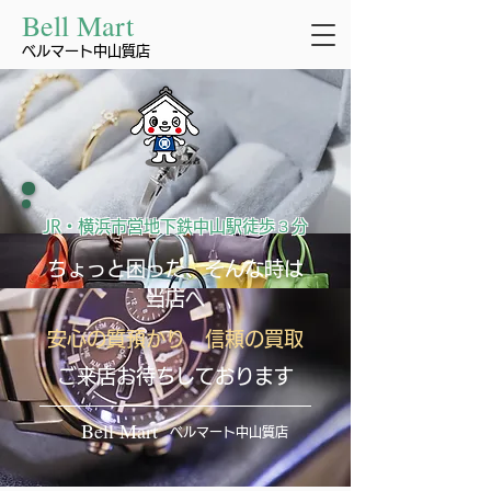
Bell Mart
ベルマート中山質店
JR・横浜市営地下鉄中山駅徒歩３分
ちょっと困った、そんな時は
当店へ
安心の質預かり 信頼の買取
ご来店お待ちしております
Bell Mart
ベルマート中山質店